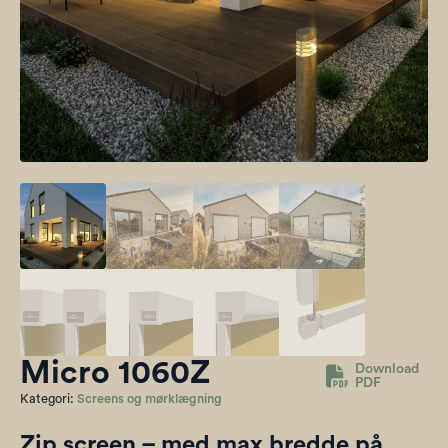
Micro 1060Z
Download
PDF
Kategori:
Screens og mørklægning
Zip screen – med max bredde på