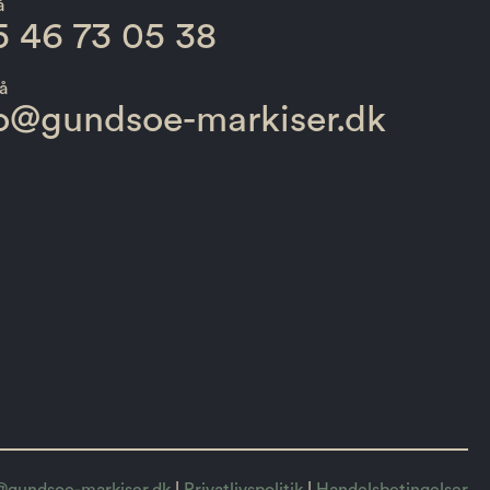
å
 46 73 05 38
å
fo@gundsoe-markiser.dk