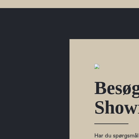
Besøg
Show
Har du spørgsmål 