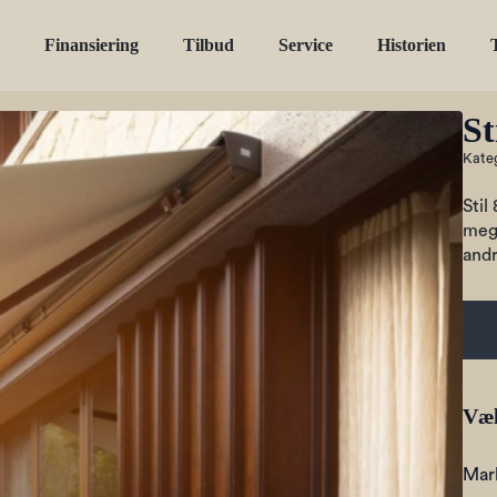
Finansiering
Tilbud
Service
Historien
St
Kate
Stil
mege
andr
Væl
Mar