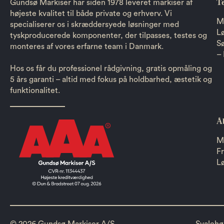
Te
Gundsø Markiser har siden 1978 leveret markiser af
højeste kvalitet til både private og erhverv. Vi
M
specialiserer os i skræddersyede løsninger med
L
tyskproducerede komponenter, der tilpasses, testes og
Sø
monteres af vores erfarne team i Danmark.
– 
Hos os får du professionel rådgivning, gratis opmåling og
5 års garanti – altid med fokus på holdbarhed, æstetik og
funktionalitet.
Å
M
F
L