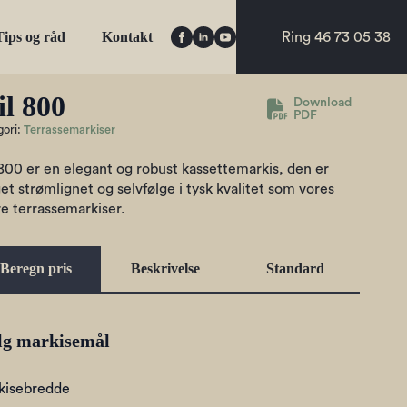
Tips og råd
Kontakt
Ring 46 73 05 38
il 800
Download
PDF
gori:
Terrassemarkiser
 800 er en elegant og robust kassettemarkis, den er
t strømlignet og selvfølge i tysk kvalitet som vores
e terrassemarkiser.
Beregn pris
Beskrivelse
Standard
g markisemål
kisebredde