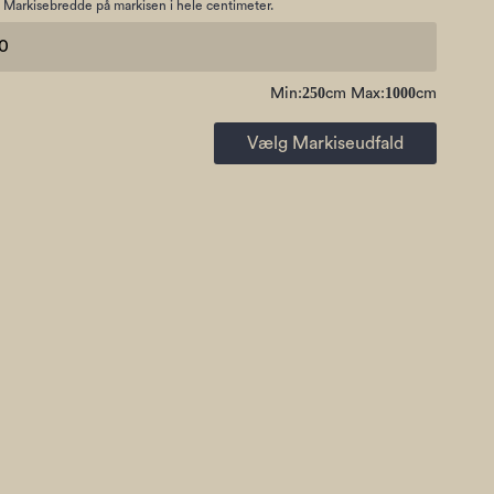
 Markisebredde på markisen i hele centimeter.
250
1000
Min:
cm Max:
cm
Vælg Markiseudfald