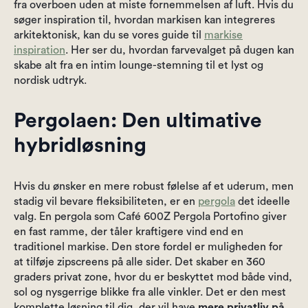
fra overboen uden at miste fornemmelsen af luft. Hvis du
søger inspiration til, hvordan markisen kan integreres
arkitektonisk, kan du se vores guide til
markise
inspiration
. Her ser du, hvordan farvevalget på dugen kan
skabe alt fra en intim lounge-stemning til et lyst og
nordisk udtryk.
Pergolaen: Den ultimative
hybridløsning
Hvis du ønsker en mere robust følelse af et uderum, men
stadig vil bevare fleksibiliteten, er en
pergola
det ideelle
valg. En pergola som Café 600Z Pergola Portofino giver
en fast ramme, der tåler kraftigere vind end en
traditionel markise. Den store fordel er muligheden for
at tilføje zipscreens på alle sider. Det skaber en 360
graders privat zone, hvor du er beskyttet mod både vind,
sol og nysgerrige blikke fra alle vinkler. Det er den mest
komplette løsning til dig, der vil have
mere privatliv på