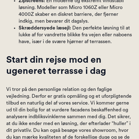
Zipscreens:
En moderne og ekstremt vindstabil
løsning. Modeller som Micro 1060Z eller Micro
4000Z skaber en diskret barriere, der fjerner
indkig, men bevarer dit dagslys.
Skræddersyede læsejl:
Den perfekte løsning til at
lukke af for vandrette blikke fra vejen eller naboens
have, især i de svære hjørner af terrassen.
Start din rejse mod en
ugeneret terrasse i dag
Vi tror på den personlige relation og den faglige
vejledning. Derfor er gratis opmåling og et uforpligtende
tilbud en naturlig del af vores service. Vi kommer gerne
ud til din bolig for at vurdere facadens beskaffenhed og
analysere indbliksvinklerne sammen med dig. Det sikrer,
at du ikke ender med en løsning, der efterlader “huller” i
dit privatliv. Du kan også besøge vores showroom, hvor
du kan mærke kvaliteten af de forskellige duge og se de