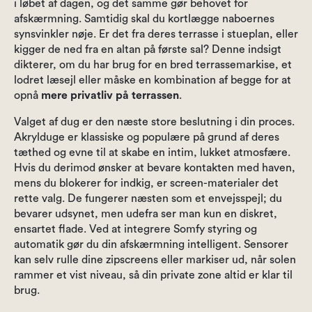
i løbet af dagen, og det samme gør behovet for
afskærmning. Samtidig skal du kortlægge naboernes
synsvinkler nøje. Er det fra deres terrasse i stueplan, eller
kigger de ned fra en altan på første sal? Denne indsigt
dikterer, om du har brug for en bred terrassemarkise, et
lodret læsejl eller måske en kombination af begge for at
opnå
mere privatliv på terrassen
.
Valget af dug er den næste store beslutning i din proces.
Akrylduge er klassiske og populære på grund af deres
tæthed og evne til at skabe en intim, lukket atmosfære.
Hvis du derimod ønsker at bevare kontakten med haven,
mens du blokerer for indkig, er screen-materialer det
rette valg. De fungerer næsten som et envejsspejl; du
bevarer udsynet, men udefra ser man kun en diskret,
ensartet flade. Ved at integrere Somfy styring og
automatik gør du din afskærmning intelligent. Sensorer
kan selv rulle dine zipscreens eller markiser ud, når solen
rammer et vist niveau, så din private zone altid er klar til
brug.