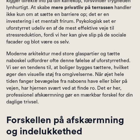
kigger direkte ind på din kaffekop, forsvinder trygheden
lynhurtigt. At skabe
mere privatliv på terrassen
handler
ikke kun om at sætte en barriere op; det er en
investering i et mentalt frirum. Psykologisk set er
uforstyrret udeliv en af de mest effektive veje til
stressreduktion, fordi vi her kan give slip på de sociale
facader og blot være os selv.
Moderne arkitektur med store glaspartier og tætte
naboskel udfordrer ofte denne følelse af uforstyrrethed.
Vi ser en tendens til, at boliger bygges tættere, hvilket
øger den visuelle støj fra omgivelserne. Når øjet hele
tiden fanger bevægelse fra naboens have eller biler på
vejen, har hjernen svært ved at finde ro. Det er her,
professionel afskærmning gør en mærkbar forskel for din
daglige trivsel.
Forskellen på afskærmning
og indelukkethed