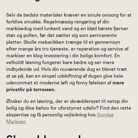
Selv de bedste materialer kræver en smule omsorg for at
forblive smukke. Regelmæssig rengøring af din
markisedug med lunkent vand og en blød børste fjerner
støv og pollen, før det sætter sig som permanente
pletter. Skulle mekanikken trænge til et gennemsyn
efter mange års tro tjeneste, er reparation og service af
markiser en klog investering i din boligs komfort. En
velholdt løsning fungerer bare bedre og ser mere
indbydende ud. Hvis din nuværende dug er blevet træt
at se på, kan en simpel udskiftning af dugen give hele
uderummet et moderne løft og forny følelsen af
mere
privatliv på terrassen
.
Ønsker du en løsning, der er skræddersyet til netop din
bolig og dine behov for uforstyrret udeliv? Find den rette
ekspertise og få personlig vejledning hos
Gundsø
Markiser
.