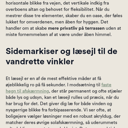
horisontale blikke fra vejen, det vertikale indkig fra
overboens altan og behovet for fleksibilitet. Når du
mestrer disse tre elementer, skaber du en oase, der føles
lukket for omverdenen, men åben for hyggen. Det
handler om at skabe
mere privatliv på terrassen
uden at
miste fornemmelsen af at være under åben himmel.
Sidemarkiser og læsejl til de
vandrette vinkler
Et læsejl er en af de mest effektive måder at få
øjeblikkelig ro på få sekunder. I modsætning til
faste
hegn til afskærmning
, der står permanent og ofte stjæler
både lys og udsyn, kan et læsejl rulles ud præcis, når du
har brug for det. Det giver dig læ for både vinden og
nysgerrige blikke fra forbipasserende. Vi ser ofte, at
boligejere vælger løsninger med en robust akryldug, der
matcher deres øvrige solafskærmning, så uderummets