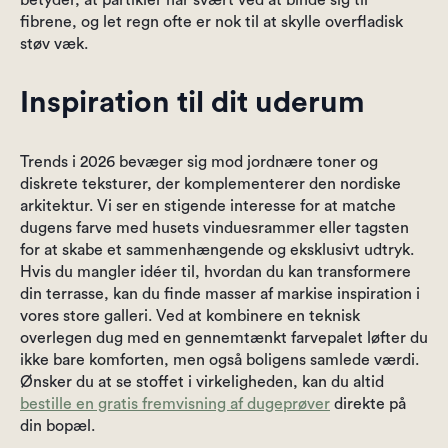
betyder, at partikler har svært ved at binde sig til
fibrene, og let regn ofte er nok til at skylle overfladisk
støv væk.
Inspiration til dit uderum
Trends i 2026 bevæger sig mod jordnære toner og
diskrete teksturer, der komplementerer den nordiske
arkitektur. Vi ser en stigende interesse for at matche
dugens farve med husets vinduesrammer eller tagsten
for at skabe et sammenhængende og eksklusivt udtryk.
Hvis du mangler idéer til, hvordan du kan transformere
din terrasse, kan du finde masser af markise inspiration i
vores store galleri. Ved at kombinere en teknisk
overlegen dug med en gennemtænkt farvepalet løfter du
ikke bare komforten, men også boligens samlede værdi.
Ønsker du at se stoffet i virkeligheden, kan du altid
bestille en gratis fremvisning af dugeprøver
direkte på
din bopæl.