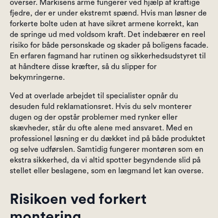
overser. Markisens arme fungerer ved hjælp af kraftige
fjedre, der er under ekstremt spænd. Hvis man løsner de
forkerte bolte uden at have sikret armene korrekt, kan
de springe ud med voldsom kraft. Det indebærer en reel
risiko for både personskade og skader på boligens facade.
En erfaren fagmand har rutinen og sikkerhedsudstyret til
at håndtere disse kræfter, så du slipper for
bekymringerne.
Ved at overlade arbejdet til specialister opnår du
desuden fuld reklamationsret. Hvis du selv monterer
dugen og der opstår problemer med rynker eller
skævheder, står du ofte alene med ansvaret. Med en
professionel løsning er du dækket ind på både produktet
og selve udførslen. Samtidig fungerer montøren som en
ekstra sikkerhed, da vi altid spotter begyndende slid på
stellet eller beslagene, som en lægmand let kan overse.
Risikoen ved forkert
montering