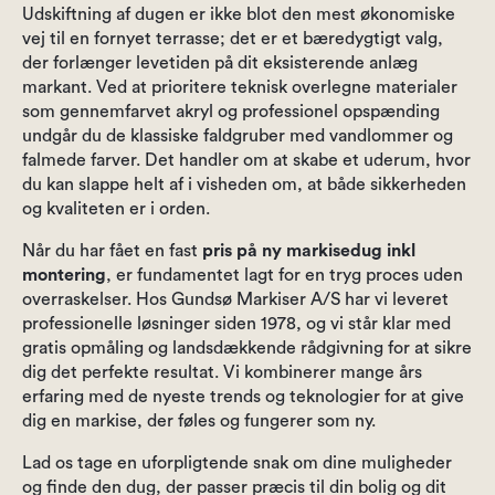
Udskiftning af dugen er ikke blot den mest økonomiske
vej til en fornyet terrasse; det er et bæredygtigt valg,
der forlænger levetiden på dit eksisterende anlæg
markant. Ved at prioritere teknisk overlegne materialer
som gennemfarvet akryl og professionel opspænding
undgår du de klassiske faldgruber med vandlommer og
falmede farver. Det handler om at skabe et uderum, hvor
du kan slappe helt af i visheden om, at både sikkerheden
og kvaliteten er i orden.
Når du har fået en fast
pris på ny markisedug inkl
montering
, er fundamentet lagt for en tryg proces uden
overraskelser. Hos Gundsø Markiser A/S har vi leveret
professionelle løsninger siden 1978, og vi står klar med
gratis opmåling og landsdækkende rådgivning for at sikre
dig det perfekte resultat. Vi kombinerer mange års
erfaring med de nyeste trends og teknologier for at give
dig en markise, der føles og fungerer som ny.
Lad os tage en uforpligtende snak om dine muligheder
og finde den dug, der passer præcis til din bolig og dit