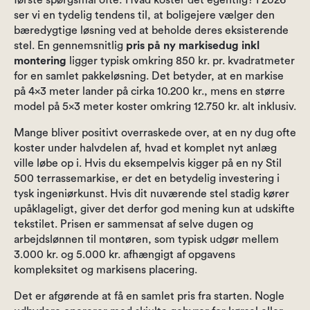
første spørgsmål ofte: Hvad koster det egentlig? I 2026
ser vi en tydelig tendens til, at boligejere vælger den
bæredygtige løsning ved at beholde deres eksisterende
stel. En gennemsnitlig
pris på ny markisedug inkl
montering
ligger typisk omkring 850 kr. pr. kvadratmeter
for en samlet pakkeløsning. Det betyder, at en markise
på 4×3 meter lander på cirka 10.200 kr., mens en større
model på 5×3 meter koster omkring 12.750 kr. alt inklusiv.
Mange bliver positivt overraskede over, at en ny dug ofte
koster under halvdelen af, hvad et komplet nyt anlæg
ville løbe op i. Hvis du eksempelvis kigger på en ny Stil
500 terrassemarkise, er det en betydelig investering i
tysk ingeniørkunst. Hvis dit nuværende stel stadig kører
upåklageligt, giver det derfor god mening kun at udskifte
tekstilet. Prisen er sammensat af selve dugen og
arbejdslønnen til montøren, som typisk udgør mellem
3.000 kr. og 5.000 kr. afhængigt af opgavens
kompleksitet og markisens placering.
Det er afgørende at få en samlet pris fra starten. Nogle