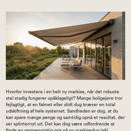
Hvorfor investere i en helt ny markise, når det robuste
stel stadig fungerer upåklageligt? Mange boligejere tror
fejlagtigt, at en falmet eller slidt dug kræver en total
udskiftning af hele systemet. Sandheden er dog, at du
kan spare mange penge og samtidig opnå et resultat, der
ser splinternyt ud. Det kan dog være udfordrende at
finde en gennemsigtig pris på ny markisedug inkl