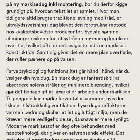
på ny markisedug inkl montering
, bør du derfor kigge
grundigt på, hvordan tekstilet er samlet. Hvor man
tidligere altid brugte traditionel syning med tråd, er
ultralydssvejsning i dag blevet den foretrukne metode
hos kvalitetsbevidste producenter. Svejste sømme
eliminerer risikoen for, at sytråden mørner og knækker
over tid, hvilket ofte er det svageste led i en markises
konstruktion. Samtidig giver det en mere plan overflade,
der ruller pænere op på valsen.
Farvepsykologi og funktionalitet går hånd i hånd, når du
vælger din nye dug. En mørk dug er fantastisk til at
absorbere solens stråler og minimere blænding, hvilket
gør det behageligt at læse eller arbejde under markisen.
Til gengæld kan mørke farver føles varmere, hvis der
ikke er tilstrækkelig ventilation. Lyse duge reflekterer
varmen bedre og skaber et let og luftigt miljø, men de
kræver mere vedligeholdelse, da snavs er mere synligt.
Moderne markisestof er dog ofte behandlet med
nanoteknologi, der giver en selvrensende effekt. Det