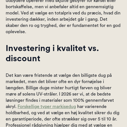
udbydere opererer med skjulte gebyrer for kørsel eller
bortskaffelse, men vi anbefaler altid en gennemsigtig
model. Ved at vælge en totalpris ved du præcis, hvad din
investering dækker, inden arbejdet går i gang. Det
skaber den ro og tryghed, der er fundamentet for en god
oplevelse.
Investering i kvalitet vs.
discount
Det kan være fristende at vælge den billigste dug på
markedet, men det bliver ofte en dyr fornøjelse i
længden. Billige duge mister hurtigt farven og bliver
møre af solens UV-stråler. I 2026 ser vi, at de bedste
løsninger findes i materialer som 100% gennemfarvet
akryl.
Forskellige typer markisedug
har varierende
holdbarhed, og ved at vælge en høj kvalitet sikrer du dig
en garantiperiode, der ofte strækker sig over 5 til 10 år.
Professionel rådgivning hjælper dig med at vælge en