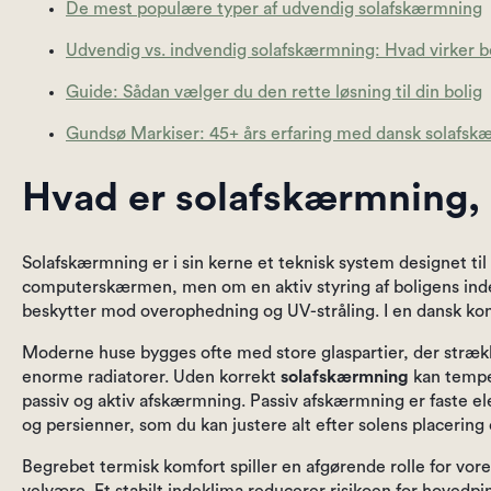
De mest populære typer af udvendig solafskærmning
Udvendig vs. indvendig solafskærmning: Hvad virker b
Guide: Sådan vælger du den rette løsning til din bolig
Gundsø Markiser: 45+ års erfaring med dansk solafsk
Hvad er solafskærmning, o
Solafskærmning er i sin kerne et teknisk system designet til
computerskærmen, men om en aktiv styring af boligens inde
beskytter mod overophedning og UV-stråling. I en dansk kont
Moderne huse bygges ofte med store glaspartier, der strækk
enorme radiatorer. Uden korrekt
solafskærmning
kan temper
passiv og aktiv afskærmning. Passiv afskærmning er faste 
og persienner, som du kan justere alt efter solens placerin
Begrebet termisk komfort spiller en afgørende rolle for vo