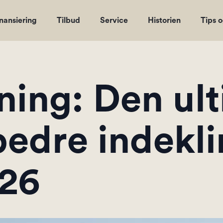
nansiering
Tilbud
Service
Historien
Tips 
ing: Den ult
 bedre indekl
026