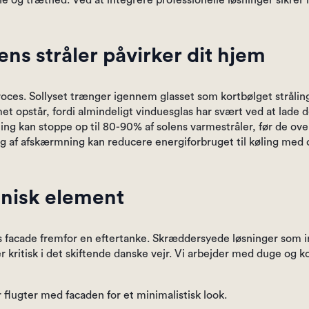
ne og træthed. Ved at integrere professionelle løsninger sikrer 
s stråler påvirker dit hjem
proces. Sollyset trænger igennem glasset som kortbølget stråli
met opstår, fordi almindeligt vinduesglas har svært ved at lade
ning kan stoppe op til 80-90% af solens varmestråler, før de o
ug af afskærmning kan reducere energiforbruget til køling med
nisk element
ts facade fremfor en eftertanke. Skræddersyede løsninger som 
er kritisk i det skiftende danske vejr. Vi arbejder med duge og k
 flugter med facaden for et minimalistisk look.