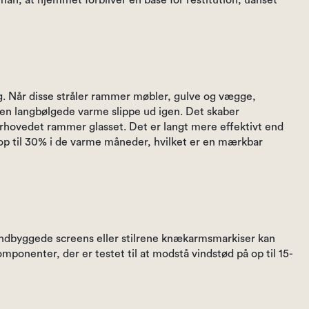
man, at hjemmet forbliver en base for restitution, uanset
ng. Når disse stråler rammer møbler, gulve og vægge,
 den langbølgede varme slippe ud igen. Det skaber
verhovedet rammer glasset. Det er langt mere effektivt end
 op til 30% i de varme måneder, hvilket er en mærkbar
indbyggede screens eller stilrene knækarmsmarkiser kan
omponenter, der er testet til at modstå vindstød på op til 15-