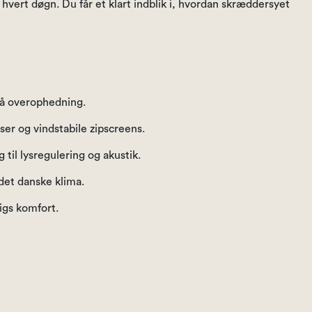
 hvert døgn. Du får et klart indblik i, hvordan skræddersyet
gå overophedning.
ser og vindstabile zipscreens.
til lysregulering og akustik.
 det danske klima.
igs komfort.