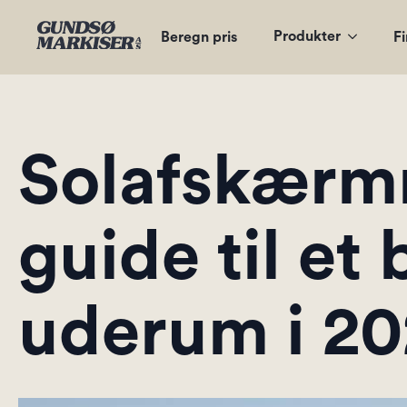
Produkter
Beregn pris
Fi
Solafskærmn
guide til et
uderum i 2