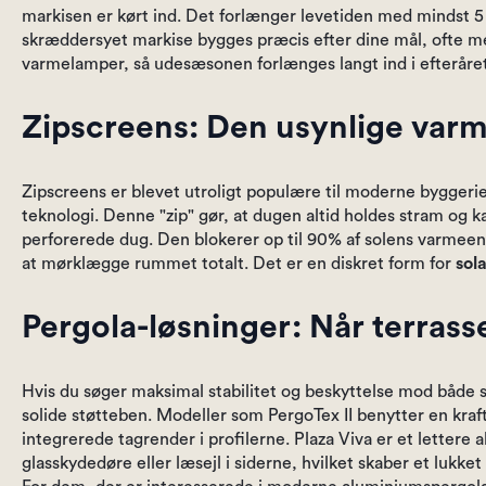
markisen er kørt ind. Det forlænger levetiden med mindst 5 
skræddersyet markise bygges præcis efter dine mål, ofte me
varmelamper, så udesæsonen forlænges langt ind i efteråret
Zipscreens: Den usynlige var
Zipscreens er blevet utroligt populære til moderne byggerier
teknologi. Denne "zip" gør, at dugen altid holdes stram og k
perforerede dug. Den blokerer op til 90% af solens varmee
at mørklægge rummet totalt. Det er en diskret form for
sol
Pergola-løsninger: Når terrasse
Hvis du søger maksimal stabilitet og beskyttelse mod både s
solide støtteben. Modeller som PergoTex II benytter en kra
integrerede tagrender i profilerne. Plaza Viva er et letter
glasskydedøre eller læsejl i siderne, hvilket skaber et luk