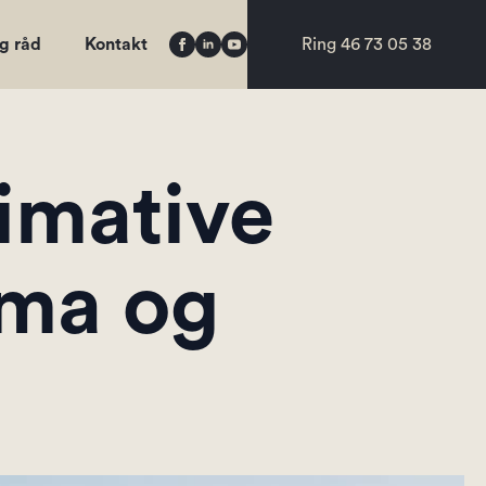
og råd
Kontakt
Ring 46 73 05 38
imative
ima og