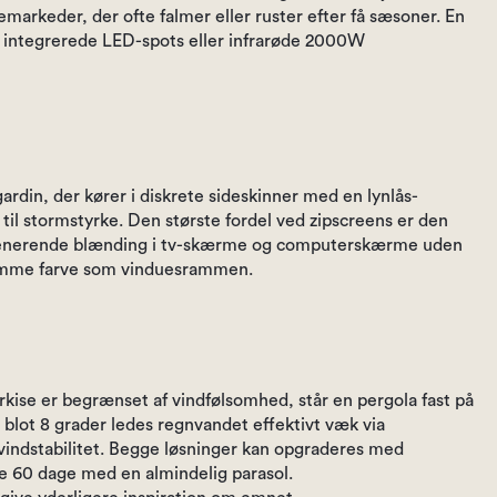
markeder, der ofte falmer eller ruster efter få sæsoner. En
d integrerede LED-spots eller infrarøde 2000W
rdin, der kører i diskrete sideskinner med en lynlås-
 til stormstyrke. Den største fordel ved zipscreens er den
ner generende blænding i tv-skærme og computerskærme uden
 samme farve som vinduesrammen.
rkise er begrænset af vindfølsomhed, står en pergola fast på
blot 8 grader ledes regnvandet effektivt væk via
 vindstabilitet. Begge løsninger kan opgraderes med
ke 60 dage med en almindelig parasol.