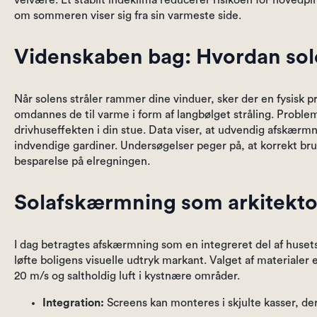
velvære. Et stabilt indeklima reducerer risikoen for hovedpi
om sommeren viser sig fra sin varmeste side.
Videnskaben bag: Hvordan solen
Når solens stråler rammer dine vinduer, sker der en fysisk 
omdannes de til varme i form af langbølget stråling. Proble
drivhuseffekten i din stue. Data viser, at udvendig afskærm
indvendige gardiner. Undersøgelser peger på, at korrekt br
besparelse på elregningen.
Solafskærmning som arkitekto
I dag betragtes afskærmning som en integreret del af huse
løfte boligens visuelle udtryk markant. Valget af materialer 
20 m/s og saltholdig luft i kystnære områder.
Integration:
Screens kan monteres i skjulte kasser, der