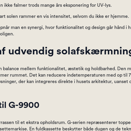
ven ikke falmer trods mange års eksponering for UV-lys.
art solen rammer en vis intensitet, selvom du ikke er hjemme.
, opnår man en synergi, hvor funktionalitet og design går hånd 
oligen.
af udvendig solafskærmnin
 en balance mellem funktionalitet, æstetik og holdbarhed. Den m
armer rummet. Det kan reducere indetemperaturen med op til 7
øsninger, der kan integreres direkte i husets arkitektur, uanset 
til G-9900
errassen til et ekstra opholdsrum. G-serien repræsenterer top
settemarkise. En fuldkassette beskytter både dugen og de tekn