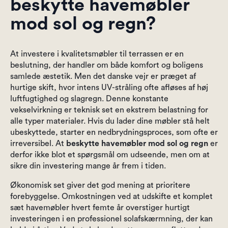
beskytte havemøbler
mod sol og regn?
At investere i kvalitetsmøbler til terrassen er en
beslutning, der handler om både komfort og boligens
samlede æstetik. Men det danske vejr er præget af
hurtige skift, hvor intens UV-stråling ofte afløses af høj
luftfugtighed og slagregn. Denne konstante
vekselvirkning er teknisk set en ekstrem belastning for
alle typer materialer. Hvis du lader dine møbler stå helt
ubeskyttede, starter en nedbrydningsproces, som ofte er
irreversibel. At
beskytte havemøbler mod sol og regn
er
derfor ikke blot et spørgsmål om udseende, men om at
sikre din investering mange år frem i tiden.
Økonomisk set giver det god mening at prioritere
forebyggelse. Omkostningen ved at udskifte et komplet
sæt havemøbler hvert femte år overstiger hurtigt
investeringen i en professionel solafskærmning, der kan