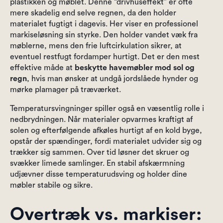
plastikken og møblet. Denne “drivhuseffekt” er ofte
mere skadelig end selve regnen, da den holder
materialet fugtigt i dagevis. Her viser en professionel
markiseløsning sin styrke. Den holder vandet væk fra
møblerne, mens den frie luftcirkulation sikrer, at
eventuel restfugt fordamper hurtigt. Det er den mest
effektive måde at
beskytte havemøbler mod sol og
regn
, hvis man ønsker at undgå jordslåede hynder og
mørke plamager på træværket.
Temperatursvingninger spiller også en væsentlig rolle i
nedbrydningen. Når materialer opvarmes kraftigt af
solen og efterfølgende afkøles hurtigt af en kold byge,
opstår der spændinger, fordi materialet udvider sig og
trækker sig sammen. Over tid løsner det skruer og
svækker limede samlinger. En stabil afskærmning
udjævner disse temperaturudsving og holder dine
møbler stabile og sikre.
Overtræk vs. markiser: