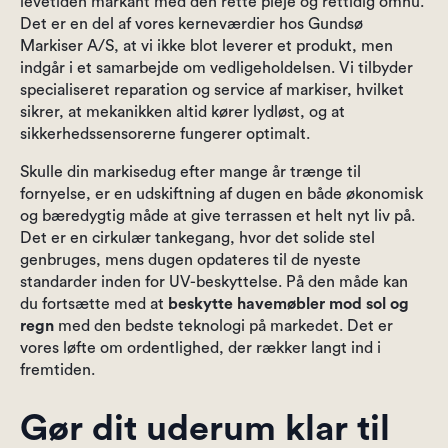
levetiden markant med den rette pleje og rettidig omhu.
Det er en del af vores kerneværdier hos Gundsø
Markiser A/S, at vi ikke blot leverer et produkt, men
indgår i et samarbejde om vedligeholdelsen. Vi tilbyder
specialiseret reparation og service af markiser, hvilket
sikrer, at mekanikken altid kører lydløst, og at
sikkerhedssensorerne fungerer optimalt.
Skulle din markisedug efter mange år trænge til
fornyelse, er en udskiftning af dugen en både økonomisk
og bæredygtig måde at give terrassen et helt nyt liv på.
Det er en cirkulær tankegang, hvor det solide stel
genbruges, mens dugen opdateres til de nyeste
standarder inden for UV-beskyttelse. På den måde kan
du fortsætte med at
beskytte havemøbler mod sol og
regn
med den bedste teknologi på markedet. Det er
vores løfte om ordentlighed, der rækker langt ind i
fremtiden.
Gør dit uderum klar til