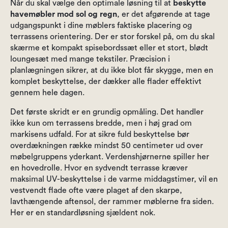
Når du skal vælge den optimale løsning til at
beskytte
havemøbler mod sol og regn
, er det afgørende at tage
udgangspunkt i dine møblers faktiske placering og
terrassens orientering. Der er stor forskel på, om du skal
skærme et kompakt spisebordssæt eller et stort, blødt
loungesæt med mange tekstiler. Præcision i
planlægningen sikrer, at du ikke blot får skygge, men en
komplet beskyttelse, der dækker alle flader effektivt
gennem hele dagen.
Det første skridt er en grundig opmåling. Det handler
ikke kun om terrassens bredde, men i høj grad om
markisens udfald. For at sikre fuld beskyttelse bør
overdækningen række mindst 50 centimeter ud over
møbelgruppens yderkant. Verdenshjørnerne spiller her
en hovedrolle. Hvor en sydvendt terrasse kræver
maksimal UV-beskyttelse i de varme middagstimer, vil en
vestvendt flade ofte være plaget af den skarpe,
lavthængende aftensol, der rammer møblerne fra siden.
Her er en standardløsning sjældent nok.