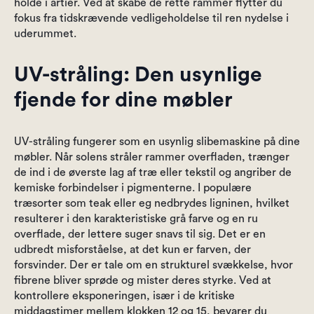
holde i årtier. Ved at skabe de rette rammer flytter du
fokus fra tidskrævende vedligeholdelse til ren nydelse i
uderummet.
UV-stråling: Den usynlige
fjende for dine møbler
UV-stråling fungerer som en usynlig slibemaskine på dine
møbler. Når solens stråler rammer overfladen, trænger
de ind i de øverste lag af træ eller tekstil og angriber de
kemiske forbindelser i pigmenterne. I populære
træsorter som teak eller eg nedbrydes ligninen, hvilket
resulterer i den karakteristiske grå farve og en ru
overflade, der lettere suger snavs til sig. Det er en
udbredt misforståelse, at det kun er farven, der
forsvinder. Der er tale om en strukturel svækkelse, hvor
fibrene bliver sprøde og mister deres styrke. Ved at
kontrollere eksponeringen, især i de kritiske
middagstimer mellem klokken 12 og 15, bevarer du