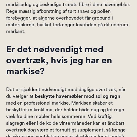
markisedug og beskadige træets fibre i dine havemøbler.
Regelmæssig afbørstning af tørt snavs og pollen
forebygger, at algerne overhovedet får grobund i
materialerne, hvilket forlænger levetiden på dit uderum
markant.
Er det nødvendigt med
overtræk, hvis jeg har en
markise?
Det er sjældent nødvendigt med daglige overtræk, når
du vælger at
beskytte havemøbler mod sol og regn
med en professionel markise. Markisen skaber et
beskyttet mikroklima, der holder både dug og let regn
væk fra dine møbler hele sommeren. Ved kraftig
slagregn eller i de kolde vintermåneder kan et åndbart
overtræk dog være et fornuftigt supplement, så længe
du sikrer god ventilation under plastikken for at undgå