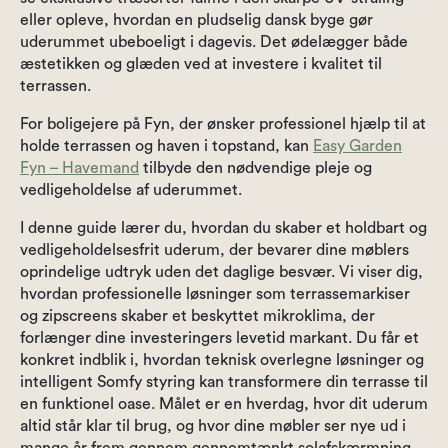
eller opleve, hvordan en pludselig dansk byge gør
uderummet ubeboeligt i dagevis. Det ødelægger både
æstetikken og glæden ved at investere i kvalitet til
terrassen.
For boligejere på Fyn, der ønsker professionel hjælp til at
holde terrassen og haven i topstand, kan
Easy Garden
Fyn – Havemand
tilbyde den nødvendige pleje og
vedligeholdelse af uderummet.
I denne guide lærer du, hvordan du skaber et holdbart og
vedligeholdelsesfrit uderum, der bevarer dine møblers
oprindelige udtryk uden det daglige besvær. Vi viser dig,
hvordan professionelle løsninger som terrassemarkiser
og zipscreens skaber et beskyttet mikroklima, der
forlænger dine investeringers levetid markant. Du får et
konkret indblik i, hvordan teknisk overlegne løsninger og
intelligent Somfy styring kan transformere din terrasse til
en funktionel oase. Målet er en hverdag, hvor dit uderum
altid står klar til brug, og hvor dine møbler ser nye ud i