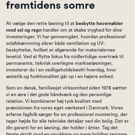
fremtidens somre
At vælge den rette løsning til at
beskytte havemøbler
mod sol og regn
handler om at skabe tryghed for dine
investeringer. Vi har gennemgået, hvordan professionel
solafskærmning sikrer både ventilation og UV-
beskyttelse, hvilket er afgørende for materialernes
levetid. Ved at flytte fokus fra midlertidige overtræk til
permanente, teknisk overlegne markiseløsninger,
investerer du i en vedligeholdelsesfri hverdag, hvor
æstetik og funktionalitet går op i en højere enhed.
Som en dansk, familieejet virksomhed siden 1978 sætter
vi en ære i det gode håndværk og den personlige
relation. Vi kombinerer høj tysk kvalitet med
præcisionen fra vores eget værksted i Danmark. Vores
erfarne fagfolk sørger for en professionel montering, der
tager højde for alle tekniske detaljer ved din bolig. Det er
din garanti for en løsning, der holder i årtier. Tag det
første skridt mod en smukkere og mere holdbar terrasse