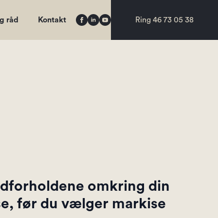
og råd
Kontakt
Ring 46 73 05 38
ndforholdene omkring din
sse, før du vælger markise