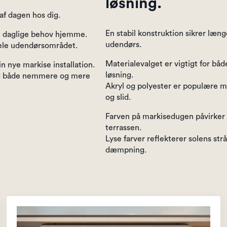
løsning.
af dagen hos dig.
En stabil konstruktion sikrer læn
ne daglige behov hjemme.
udendørs.
 hele udendørsområdet.
Materialevalget er vigtigt for bå
n nye markise installation.
løsning.
rug både nemmere og mere
Akryl og polyester er populære 
og slid.
Farven på markisedugen påvirker 
terrassen.
Lyse farver reflekterer solens st
dæmpning.