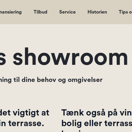
nansiering
Tilbud
Service
Historien
Tips 
es showroom
ing til dine behov og omgivelser
et vigtigt at
Tænk også på vi
n terrasse.
bolig eller terra