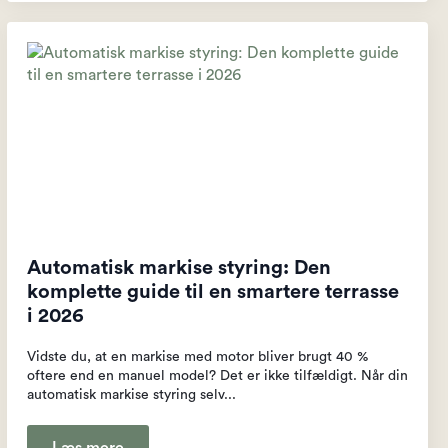
Automatisk markise styring: Den
komplette guide til en smartere terrasse
i 2026
Vidste du, at en markise med motor bliver brugt 40 %
oftere end en manuel model? Det er ikke tilfældigt. Når din
automatisk markise styring selv...