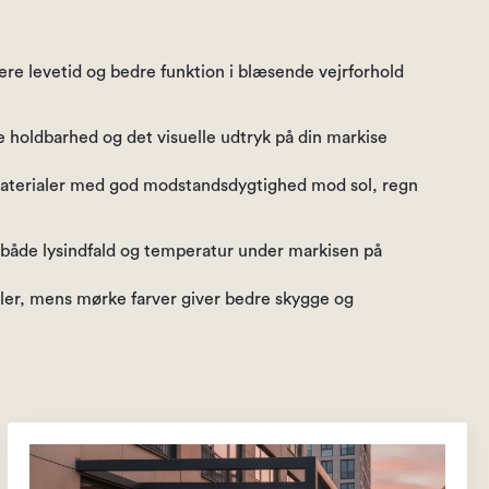
gere levetid og bedre funktion i blæsende vejrforhold
de holdbarhed og det visuelle udtryk på din markise
materialer med god modstandsdygtighed mod sol, regn
både lysindfald og temperatur under markisen på
råler, mens mørke farver giver bedre skygge og