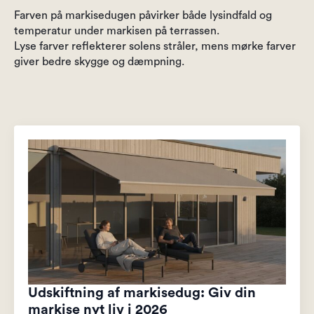
Farven på markisedugen påvirker både lysindfald og
temperatur under markisen på terrassen.
Lyse farver reflekterer solens stråler, mens mørke farver
giver bedre skygge og dæmpning.
Udskiftning af markisedug: Giv din
markise nyt liv i 2026