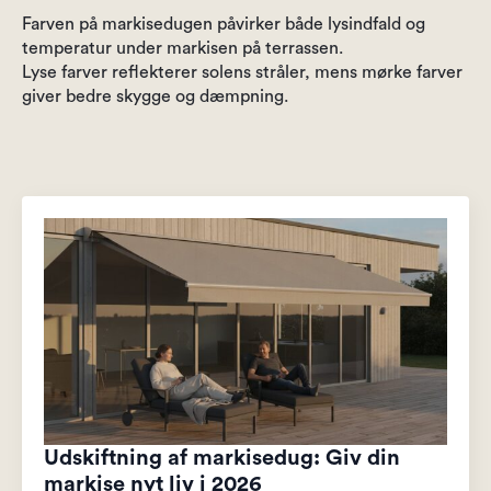
Farven på markisedugen påvirker både lysindfald og
temperatur under markisen på terrassen.
Lyse farver reflekterer solens stråler, mens mørke farver
giver bedre skygge og dæmpning.
Udskiftning af markisedug: Giv din
markise nyt liv i 2026