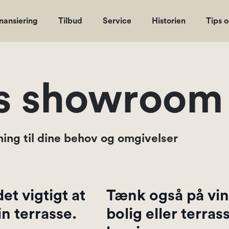
nansiering
Tilbud
Service
Historien
Tips 
es showroom
ing til dine behov og omgivelser
et vigtigt at
Tænk også på vi
n terrasse.
bolig eller terra