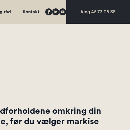
og råd
Kontakt
Ring 46 73 05 38
ndforholdene omkring din
sse, før du vælger markise