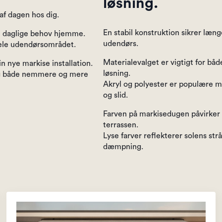
løsning.
af dagen hos dig.
En stabil konstruktion sikrer læn
ne daglige behov hjemme.
udendørs.
 hele udendørsområdet.
Materialevalget er vigtigt for bå
n nye markise installation.
løsning.
rug både nemmere og mere
Akryl og polyester er populære 
og slid.
Farven på markisedugen påvirker 
terrassen.
Lyse farver reflekterer solens st
dæmpning.