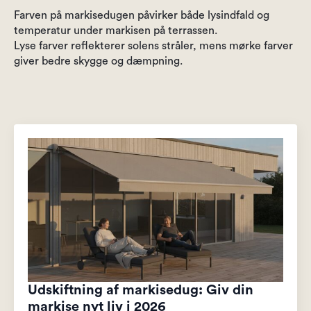
Farven på markisedugen påvirker både lysindfald og
temperatur under markisen på terrassen.
Lyse farver reflekterer solens stråler, mens mørke farver
giver bedre skygge og dæmpning.
Udskiftning af markisedug: Giv din
markise nyt liv i 2026